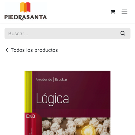
Ir al contenido
Todos los productos