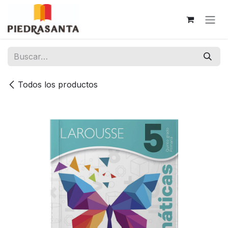
Ir al contenido
Todos los productos