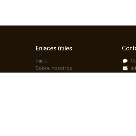
Enlaces útiles
Cont
Inicio
C
Sobre nosotros
in
Productos
(
Servicios
Legal
Política de privacidad
Ayuda
Contáctenos