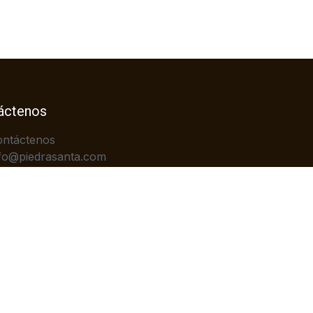
áctenos
ontáctenos
fo@piedrasanta.com
+502)2422-7676