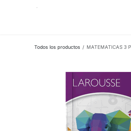
Ir al contenido
.
Tienda
Contáctenos
Librería Internacio
Todos los productos
MATEMATICAS 3 